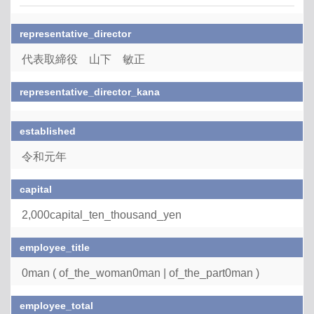
representative_director
代表取締役 山下 敏正
representative_director_kana
established
令和元年
capital
2,000capital_ten_thousand_yen
employee_title
0man ( of_the_woman0man | of_the_part0man )
employee_total