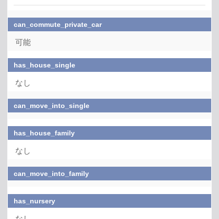
can_commute_private_car
可能
has_house_single
なし
can_move_into_single
has_house_family
なし
can_move_into_family
has_nursery
なし