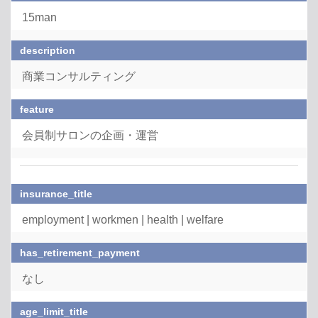
15man
description
商業コンサルティング
feature
会員制サロンの企画・運営
insurance_title
employment | workmen | health | welfare
has_retirement_payment
なし
age_limit_title