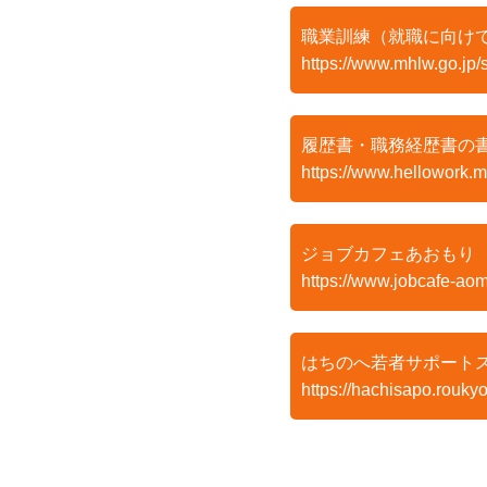
職業訓練（就職に向け
https://www.mhlw.go.jp/s
履歴書・職務経歴書の
https://www.hellowork.
ジョブカフェあおもり
https://www.jobcafe-aomo
はちのへ若者サポート
https://hachisapo.roukyo