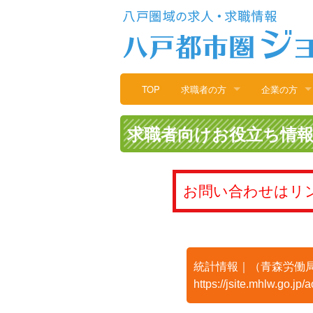
TOP
求職者の方
企業の方
求職者登録
企業登録・
求職者向けお役立ち情
求人検索/情報
企業検索/情
求職者向けお役立ち情報
人材検索/情
お問い合わせはリ
求職者向け支援情報
企業向け支
統計情報｜（青森労働
https://jsite.mhlw.go.jp