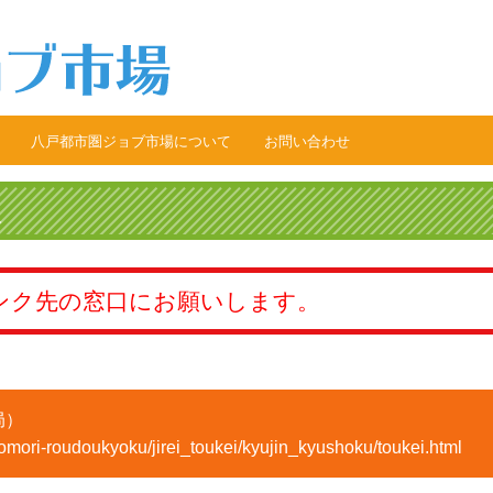
八戸都市圏ジョブ市場について
お問い合わせ
求人申込み
報
報
報
ンク先の窓口にお願いします。
援情報
局）
/aomori-roudoukyoku/jirei_toukei/kyujin_kyushoku/toukei.html