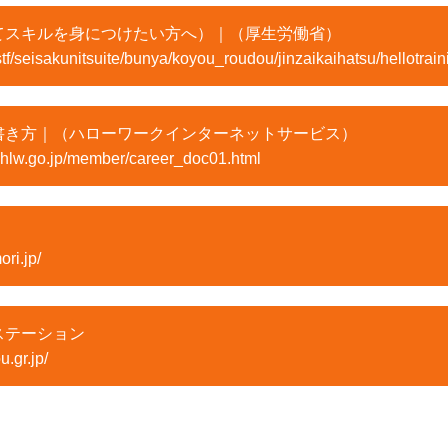
てスキルを身につけたい方へ）｜（厚生労働省）
tf/seisakunitsuite/bunya/koyou_roudou/jinzaikaihatsu/hellotrain
書き方｜（ハローワークインターネットサービス）
mhlw.go.jp/member/career_doc01.html
ri.jp/
ステーション
u.gr.jp/