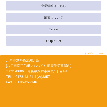
企業情報はこちら
応募について
Cancel
Output Pdf
トップメニューへ
八戸市無料職業紹介所
[八戸市商工労働まちづくり部産業労政課内]
〒031-8686 青森県八戸市内丸1丁目1-1
TEL：0178-43-2111(内)3857
FAX：0178-43-2146