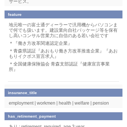
サービス。
feature
地元唯一の富士通ディーラーで汎用機からパソコンま
で何でも扱います。建設業向自社パッケージ等を保有
し高いコンサル営業力に自信のある若い会社です
＊『働き方改革関連認定企業』
＊青森県認証『あおもり働き方改革推進企業』『あお
もりイクボス宣言求人』
＊全国健康保険協会 青森支部認証『健康宣言事業
所』
insurance_title
employment | workmen | health | welfare | pension
has_retirement_payment
あり : retirement_required_age 3 year