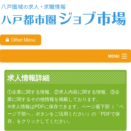
Other Menu
MENU
TOP
求人情報詳細
求職者の方
①企業に関する情報、②求人内容に関する情報、③企
企業の方
業に関するその他情報を掲載しております。
※求人情報はPDFに保存できます。ページ最下部（「ペ
八戸都市圏ジョブ市場について
ージ下部へ」ボタンをご活用ください）の「PDFで保
お問い合わせ
存」をクリックしてください。